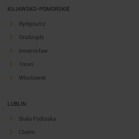
KUJAWSKO-POMORSKIE
Bydgoszcz
Grudziądz
Inowrocław
Torun
Wloclawek
LUBLIN
Biała Podlaska
Chelm