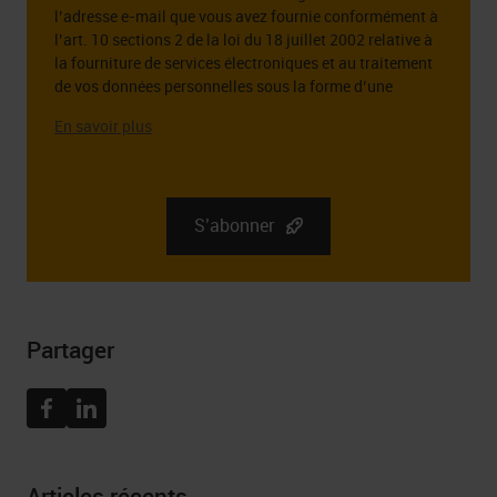
*
l’adresse e-mail que vous avez fournie conformément à
l’art. 10 sections 2 de la loi du 18 juillet 2002 relative à
la fourniture de services électroniques et au traitement
de vos données personnelles sous la forme d’une
adresse e-mail à cette fin.
L’administrateur des données personnelles que vous
fournissez est la société RGB Elektronika Sp. z o.o.. zoo.
Sp. k., st. Dlugosza 2-6, 51 – 162 Wrocław. Des
informations complètes sur l’administrateur de vos
S’abonner
données personnelles, ainsi que vos droits liés au
consentement à recevoir la newsletter, y compris le droit
de la retirer à tout moment, peuvent être trouvées dans
Politique de confidentialité
Partager
Facebook
Linkedin
Articles récents