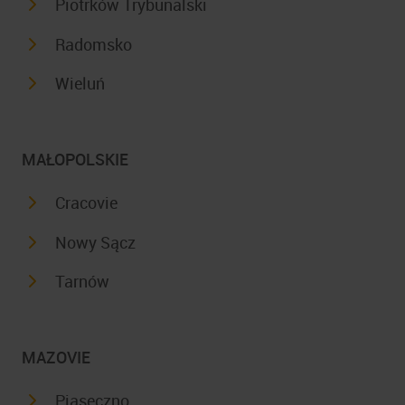
Piotrków Trybunalski
Radomsko
Wieluń
MAŁOPOLSKIE
Cracovie
Nowy Sącz
Tarnów
MAZOVIE
Piaseczno