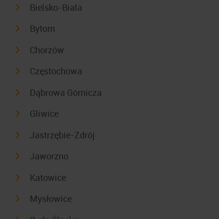
Bielsko-Biala
Bytom
Chorzów
Częstochowa
Dąbrowa Górnicza
Gliwice
Jastrzębie-Zdrój
Jaworzno
Katowice
Mysłowice