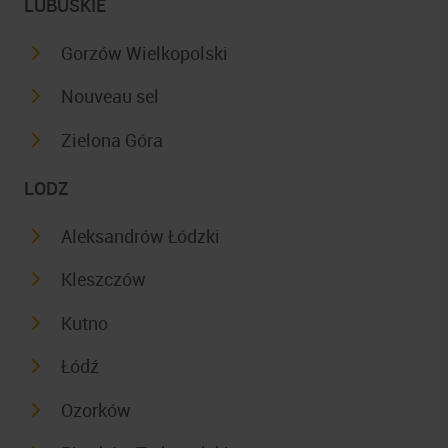
LUBUSKIE
Gorzów Wielkopolski
Nouveau sel
Zielona Góra
LODZ
Aleksandrów Łódzki
Kleszczów
Kutno
Łódź
Ozorków