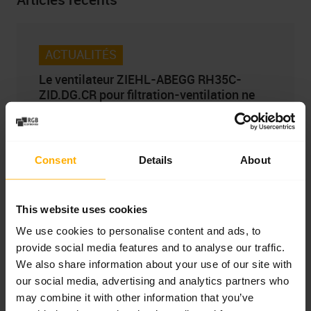
ACTUALITÉS
Le ventilateur ZIEHL-ABEGG RH35C-
ZID.DG.CR pour filtration-ventilation ne
fonctionne pas. Symptômes de panne et
réparation express
Le ventilateur ZIEHL-ABEGG RH35C-
Consent
Details
About
ZID.DG.CR ne démarre pas, signale une
erreur ECblue, fait du bruit ou vibre ?
This website uses cookies
Découvrez les symptômes de panne les
plus fréquents, la signification des codes
We use cookies to personalise content and ads, to
provide social media features and to analyse our traffic.
LED et la méthode de diagnostic, et
We also share information about your use of our site with
apprenez quand il est avantageux de
our social media, advertising and analytics partners who
réparer, reconditionner ou remplacer
may combine it with other information that you’ve