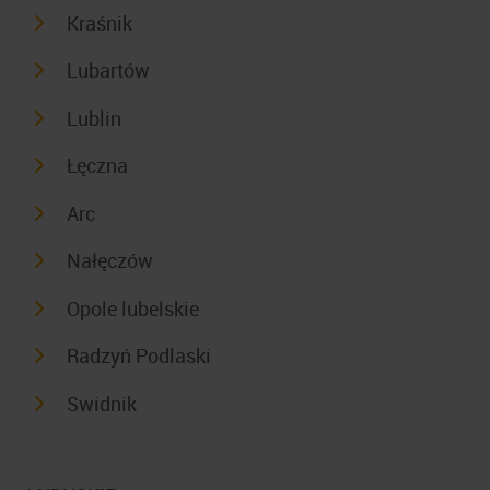
Kraśnik
Lubartów
Lublin
Łęczna
Arc
Nałęczów
Opole lubelskie
Radzyń Podlaski
Swidnik