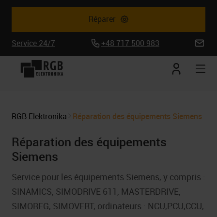
Réparer
Service 24/7
+48 717 500 983
biuro@
Mon
Ouv
compte
la
nav
mob
RGB Elektronika
Réparation des équipements Siemens
Réparation des équipements
Siemens
Service pour les équipements Siemens, y compris :
SINAMICS, SIMODRIVE 611, MASTERDRIVE,
SIMOREG, SIMOVERT, ordinateurs : NCU,PCU,CCU,