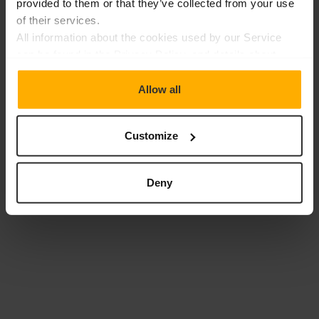
provided to them or that they’ve collected from your use
of their services.
All information about the cookies used by our Service
Automatisation industrielle
can be found in the Privacy Policy, and details about
providers and types of cookies can also be found in the
Robotique
"Details" window.
Allow all
Transport et logistique
Customize
Deny
Industrie alimentaire
Industrie automobile