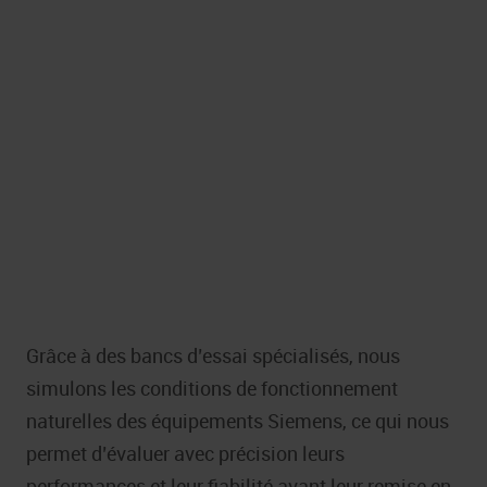
Haute précision dans le contrôle de la vitesse,
du couple et de la position….
Une réponse dynamique pour plus de rapidité
et d’efficacité dans les applications difficiles.
Fiabilité et durabilité, qui garantissent un
fonctionnement à long terme dans des
Grâce à des bancs d’essai spécialisés, nous
environnements industriels exigeants.
simulons les conditions de fonctionnement
naturelles des équipements Siemens, ce qui nous
permet d’évaluer avec précision leurs
performances et leur fiabilité avant leur remise en