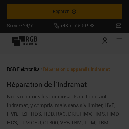
Réparer
Service 24/7
+48 717 500 983
biuro@
Mon
Ouv
compte
la
nav
mob
RGB Elektronika
Réparation d’appareils Indramat
Réparation de l’Indramat
Nous réparons les composants du fabricant
Indramat, y compris, mais sans s’y limiter, HVE,
HVR
, HZF, HDS, HDD, RAC, DKR, HMV, HMS, HMD,
HCS, CLM CPU, CL300, VPB TRM, TDM, TBM,