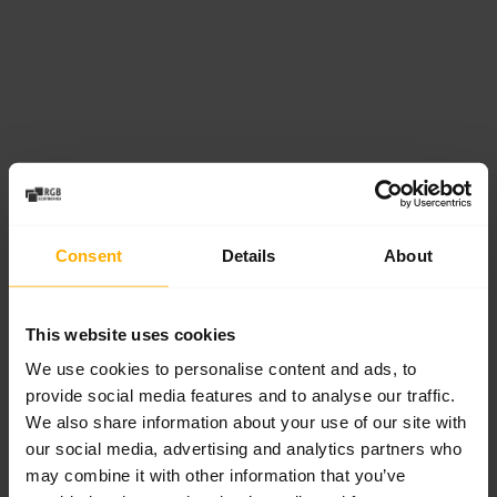
Protection des moteurs contre les surcharges
et les courts-circuits.
Optimiser les processus de production en
ajustant les paramètres de fonctionnement
aux besoins actuels, en améliorant la gestion
Consent
Details
About
des processus industriels et en augmentant
l’efficacité.
This website uses cookies
We use cookies to personalise content and ads, to
Intégration aux systèmes de contrôle,
provide social media features and to analyse our traffic.
permettant la surveillance, l’automatisation
We also share information about your use of our site with
et le contrôle avancé en temps réel.
our social media, advertising and analytics partners who
may combine it with other information that you’ve