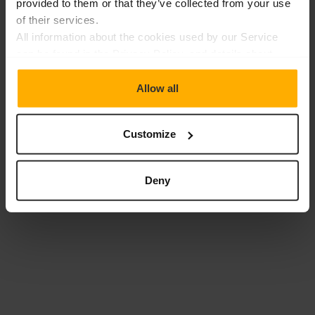
provided to them or that they’ve collected from your use
of their services.
All information about the cookies used by our Service
can be found in the Privacy Policy, and details about
providers and types of cookies can also be found in the
"Details" window.
Allow all
Customize
Deny
Polyvalence et applicabilité dans une variété
d’environnements.
Stabilité thermique, permettant un