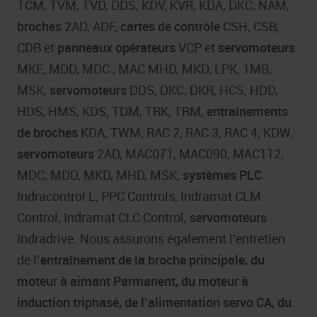
TCM, TVM, TVD, DDS, KDV, KVR, KDA, DKC, NAM,
broches
2AD, ADF,
cartes de contrôle
CSH, CSB,
CDB et
panneaux opérateurs
VCP et
servomoteurs
MKE, MDD, MDC , MAC MHD, MKD, LPK, 1MB,
MSK,
servomoteurs
DDS, DKC, DKR, HCS, HDD,
HDS, HMS, KDS, TDM, TRK, TRM,
entraînements
de broches
KDA, TWM, RAC 2, RAC 3, RAC 4, KDW,
servomoteurs
2AD, MAC071, MAC090, MAC112,
MDC, MDD, MKD, MHD, MSK,
systèmes PLC
Indracontrol L, PPC Controls, Indramat CLM
Control, Indramat CLC Control,
servomoteurs
Indradrive. Nous assurons également l’entretien
de l’
entraînement de la broche principale, du
moteur à aimant Parmanent, du moteur à
induction triphasé, de l’alimentation servo CA, du