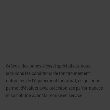
Haute fiabilité pour un fonctionnement stable
dans des environnements industriels
difficiles.
Intégration aisée dans les systèmes Indramat
pour une mise à niveau facile des machines
L’efficacité énergétique, qui se traduit par une
Grâce à des bancs d’essai spécialisés, nous
optimisation de la consommation d’énergie.
simulons les conditions de fonctionnement
naturelles de l’équipement Indramat, ce qui nous
permet d’évaluer avec précision ses performances
et sa fiabilité avant la remise en service.