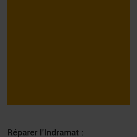
a.pl
Réparer l’Indramat :