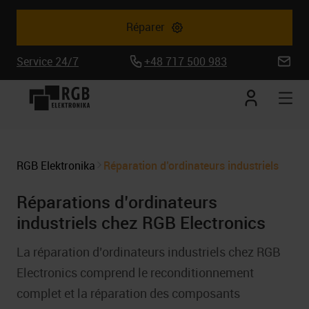
Réparer
Service 24/7
+48 717 500 983
biuro@
Mon
Ouv
compte
la
nav
mob
RGB Elektronika
Réparation d’ordinateurs industriels
Réparations d’ordinateurs
industriels chez RGB Electronics
La réparation d’ordinateurs industriels chez RGB
Electronics comprend le reconditionnement
complet et la réparation des composants