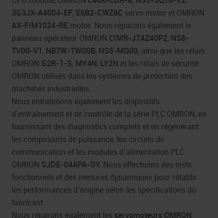
3G3JX-A4004-EF
,
E6B2-CWZ6C
servo motor et OMRON
AX-FIM1024-RE
motor. Nous réparons également le
panneau opérateur OMRON
CIMR-J7AZ40P2
,
NS8-
TV00-V1
,
NB7W-TW00B
,
NS5-MQ00
, ainsi que les relais
OMRON
G2R-1-S
,
MY4N
,
LY2N
et les relais de sécurité
OMRON utilisés dans les systèmes de protection des
machines industrielles.
Nous entretenons également les dispositifs
d’entraînement et de contrôle de la série PLC OMRON, en
fournissant des diagnostics complets et en régénérant
les composants de puissance, les circuits de
communication et les modules d’alimentation PLC
OMRON
SJDE-04APA-OY.
Nous effectuons des tests
fonctionnels et des mesures dynamiques pour rétablir
les performances d’origine selon les spécifications du
fabricant.
Nous réparons également les
servomoteurs OMRON