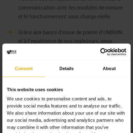
communication avec les modules de mesure
et le fonctionnement sous charge réelle.
Grâce aux bancs d’essai de pointe d’OMRON
et à l’expérience de nos ingénieurs, nous
effectuons des réparations dans des délais
très courts – souvent dans les 24 heures, avec
des procédures de contrôle de qualité
Consent
Details
About
complètes.
This website uses cookies
Nous réparons également des modèles plus
We use cookies to personalise content and ads, to
anciens tels que les variateurs OMRON NS5-
provide social media features and to analyse our traffic.
SQ10-V2, OMRON MX2, OMRON RX2,
We also share information about your use of our site with
OMRON V1000, OMRON CJ2 PLC, OMRON
our social media, advertising and analytics partners who
CP1H PLC ou le servomoteur OMRON C40K-
may combine it with other information that you’ve