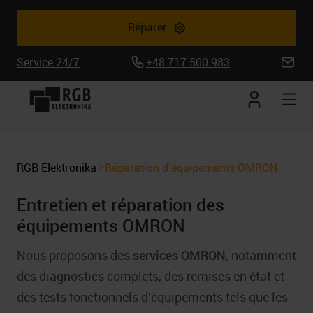
Réparer
Service 24/7
+48 717 500 983
biuro@
Mon
Ouv
compte
la
nav
mob
RGB Elektronika
Réparation d’équipements OMRON
Entretien et réparation des
équipements OMRON
Nous proposons des
services OMRON
, notamment
des diagnostics complets, des remises en état et
des tests fonctionnels d’équipements tels que les