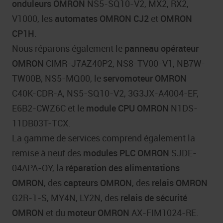
onduleurs OMRON
NS5-SQ10-V2, MX2, RX2,
V1000, les
automates OMRON
CJ2
et
OMRON
CP1H
.
Nous réparons également le
panneau opérateur
OMRON
CIMR-J7AZ40P2, NS8-TV00-V1, NB7W-
TW00B, NS5-MQ00, le
servomoteur OMRON
C40K-CDR-A, NS5-SQ10-V2, 3G3JX-A4004-EF,
E6B2-CWZ6C et le
module CPU OMRON
N1DS-
11DB03T-TCX.
La gamme de services comprend également la
remise à neuf des
modules PLC OMRON
SJDE-
04APA-OY, la
réparation des alimentations
OMRON
, des
capteurs OMRON
, des
relais
OMRON
G2R-1-S, MY4N, LY2N, des
relais de sécurité
OMRON
et du
moteur OMRON
AX-FIM1024-RE.