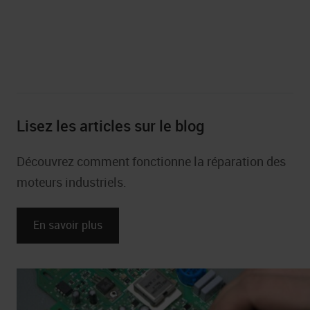
pour l’industrie pharmaceutique
Reconditionnement des appareils OMRON
pour l’industrie du bois
Reconditionnement d’équipements OMRON
Lisez les articles sur le blog
pour l’industrie chimique
Découvrez comment fonctionne la réparation des
moteurs industriels.
En savoir plus