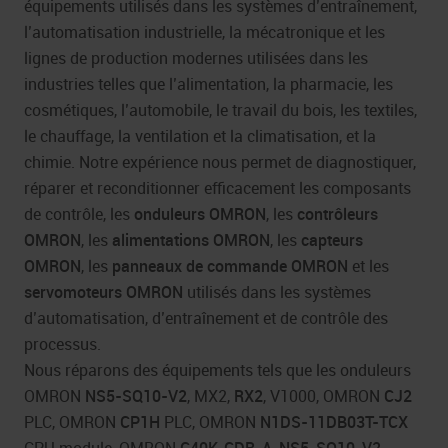
équipements utilisés dans les systèmes d’entraînement,
l’automatisation industrielle, la mécatronique et les
lignes de production modernes utilisées dans les
industries telles que l’alimentation, la pharmacie, les
cosmétiques, l’automobile, le travail du bois, les textiles,
le chauffage, la ventilation et la climatisation, et la
chimie. Notre expérience nous permet de diagnostiquer,
réparer et reconditionner efficacement les composants
de contrôle, les
onduleurs OMRON
, les
contrôleurs
OMRON
, les
alimentations
OMRON
, les
capteurs
OMRON
, les
panneaux de commande
OMRON
et les
servomoteurs OMRON
utilisés dans les systèmes
d’automatisation, d’entraînement et de contrôle des
processus.
Nous réparons des équipements tels que les onduleurs
OMRON
NS5-SQ10-V2
,
MX2
,
RX2
,
V1000
, OMRON
CJ2
PLC, OMRON
CP1H
PLC, OMRON
N1DS-11DB03T-TCX
CPU module, OMRON
C40K-CDR-A
,
NS5-SQ10-V2
,