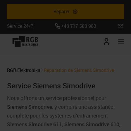
Réparer
Service 24/7
+48 717 500 983
biuro@
Mon
Ouv
compte
la
nav
mob
RGB Elektronika
Réparation de Siemens Simodrive
Service Siemens Simodrive
Nous offrons un service professionnel pour
Siemens Simodrive
, y compris une assistance
complète pour les systèmes d’entraînement
Siemens Simodrive 611
,
Siemens Simodrive 610
,