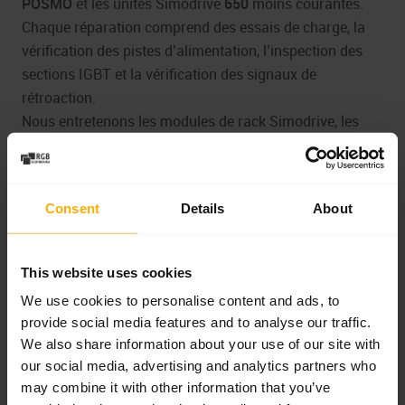
POSMO
et les unités Simodrive
650
moins courantes.
Chaque réparation comprend des essais de charge, la
vérification des pistes d’alimentation, l’inspection des
sections IGBT et la vérification des signaux de
rétroaction.
Nous entretenons les modules de rack Simodrive, les
modules E/S et les unités d’entraînement utilisés dans
les machines industrielles de divers fabricants. Nous
fournissons des
diagnostics Siemens Simodrive
, une
Consent
Details
About
remise à neuf Siemens Simodrive
et
un rééquipement
Siemens Simodrive
, rétablissant la pleine fonctionnalité
et la stabilité du fonctionnement de l’unité
This website uses cookies
d’entraînement.
We use cookies to personalise content and ads, to
provide social media features and to analyse our traffic.
We also share information about your use of our site with
our social media, advertising and analytics partners who
may combine it with other information that you’ve