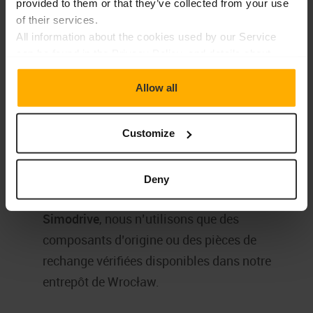
provided to them or that they’ve collected from your use
of their services.
Ce qui distingue le service de
All information about the cookies used by our Service
can be found in the Privacy Policy, and details about
RGB Electronics
providers and types of cookies can also be found in the
"Details" window.
Allow all
Nous réparons les appareils Siemens Simodrive
utilisés dans l’automatisation industrielle et la
Customize
construction de machines :
Deny
Lors de l’entretien des appareils
Siemens
Simodrive
, nous n’utilisons que des
composants d’origine ou des pièces de
rechange vérifiées disponibles dans notre
entrepôt de Wrocław.