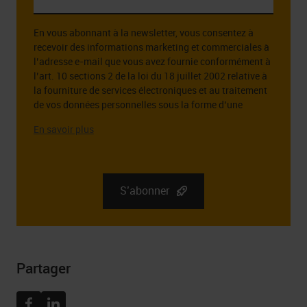
votre
adresse
En vous abonnant à la newsletter, vous consentez à
email
recevoir des informations marketing et commerciales à
*
l’adresse e-mail que vous avez fournie conformément à
l’art. 10 sections 2 de la loi du 18 juillet 2002 relative à
la fourniture de services électroniques et au traitement
de vos données personnelles sous la forme d’une
adresse e-mail à cette fin.
L’administrateur des données personnelles que vous
fournissez est la société RGB Elektronika Sp. z o.o.. zoo.
Sp. k., st. Dlugosza 2-6, 51 – 162 Wrocław. Des
informations complètes sur l’administrateur de vos
S’abonner
données personnelles, ainsi que vos droits liés au
consentement à recevoir la newsletter, y compris le droit
de la retirer à tout moment, peuvent être trouvées dans
Politique de confidentialité
Partager
Facebook
Linkedin