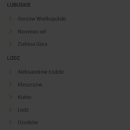
LUBUSKIE
Gorzów Wielkopolski
Nouveau sel
Zielona Góra
LODZ
Aleksandrów Łódzki
Kleszczów
Kutno
Łódź
Ozorków