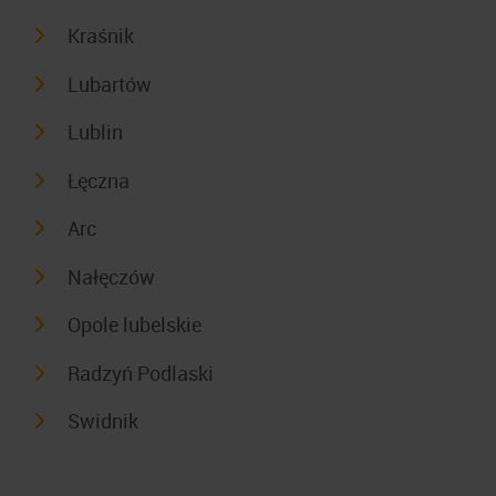
Kraśnik
Lubartów
Lublin
Łęczna
Arc
Nałęczów
Opole lubelskie
Radzyń Podlaski
Swidnik