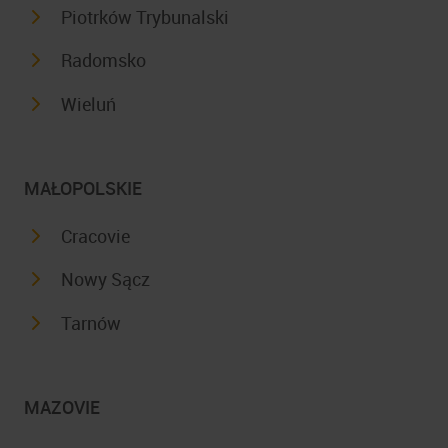
Piotrków Trybunalski
Radomsko
Wieluń
MAŁOPOLSKIE
Cracovie
Nowy Sącz
Tarnów
MAZOVIE