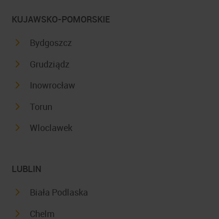
KUJAWSKO-POMORSKIE
Bydgoszcz
Grudziądz
Inowrocław
Torun
Wloclawek
LUBLIN
Biała Podlaska
Chelm