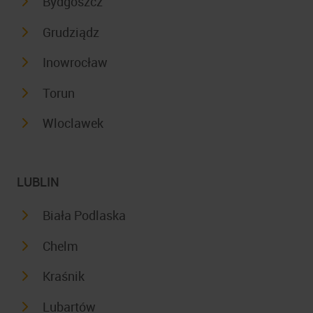
Bydgoszcz
Grudziądz
Inowrocław
Torun
Wloclawek
LUBLIN
Biała Podlaska
Chelm
Kraśnik
Lubartów