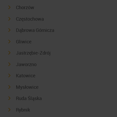
Chorzów
Częstochowa
Dąbrowa Górnicza
Gliwice
Jastrzębie-Zdrój
Jaworzno
Katowice
Mysłowice
Ruda Śląska
Rybnik