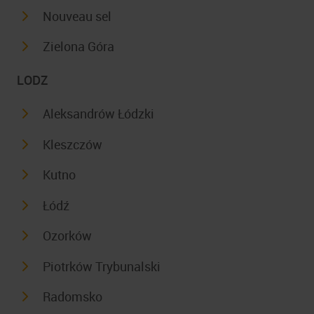
Nouveau sel
Zielona Góra
LODZ
Aleksandrów Łódzki
Kleszczów
Kutno
Łódź
Ozorków
Piotrków Trybunalski
Radomsko