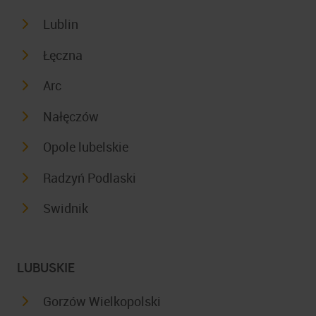
Lublin
Łęczna
Arc
Nałęczów
Opole lubelskie
Radzyń Podlaski
Swidnik
LUBUSKIE
Gorzów Wielkopolski