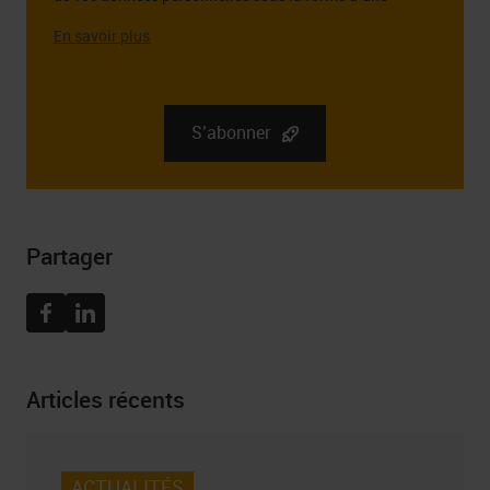
adresse e-mail à cette fin.
L’administrateur des données personnelles que vous
fournissez est la société RGB Elektronika Sp. z o.o.. zoo.
Sp. k., st. Dlugosza 2-6, 51 – 162 Wrocław. Des
informations complètes sur l’administrateur de vos
S’abonner
données personnelles, ainsi que vos droits liés au
consentement à recevoir la newsletter, y compris le droit
de la retirer à tout moment, peuvent être trouvées dans
Politique de confidentialité
Partager
Facebook
Linkedin
Articles récents
ACTUALITÉS