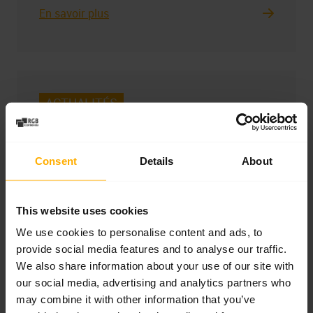
En savoir plus
ACTUALITÉS
Inspection et entretien des servomoteurs
Lenze MQA22P29. Diagnostic des
systèmes de roulements et des
Consent
Details
About
composants mécaniques
Comment reconnaître l’usure des
This website uses cookies
roulements, un codeur endommagé ou des
We use cookies to personalise content and ads, to
problèmes d’enroulements dans un
provide social media features and to analyse our traffic.
servomoteur Lenze MQA22P29 ? Nous
We also share information about your use of our site with
présentons le processus de diagnostic,
our social media, advertising and analytics partners who
may combine it with other information that you’ve
l’entretien mécanique, le remplacement