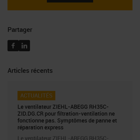
consentement à recevoir la newsletter, y compris le droit
de la retirer à tout moment, peuvent être trouvées dans
Politique de confidentialité
Partager
Facebook
Linkedin
Articles récents
ACTUALITÉS
Le ventilateur ZIEHL-ABEGG RH35C-
ZID.DG.CR pour filtration-ventilation ne
fonctionne pas. Symptômes de panne et
réparation express
Le ventilateur ZIEHL-ABEGG RH35C-