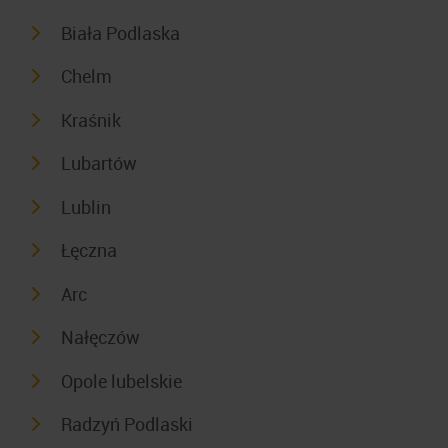
Biała Podlaska
Chelm
Kraśnik
Lubartów
Lublin
Łęczna
Arc
Nałęczów
Opole lubelskie
Radzyń Podlaski