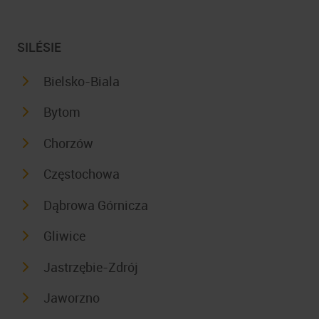
SILÉSIE
Bielsko-Biala
Bytom
Chorzów
Częstochowa
Dąbrowa Górnicza
Gliwice
Jastrzębie-Zdrój
Jaworzno