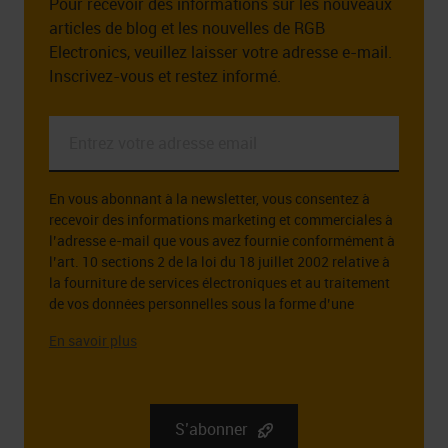
Pour recevoir des informations sur les nouveaux
articles de blog et les nouvelles de RGB
Electronics, veuillez laisser votre adresse e-mail.
Inscrivez-vous et restez informé.
Entrez
votre
adresse
En vous abonnant à la newsletter, vous consentez à
email
recevoir des informations marketing et commerciales à
*
l’adresse e-mail que vous avez fournie conformément à
l’art. 10 sections 2 de la loi du 18 juillet 2002 relative à
la fourniture de services électroniques et au traitement
de vos données personnelles sous la forme d’une
adresse e-mail à cette fin.
L’administrateur des données personnelles que vous
fournissez est la société RGB Elektronika Sp. z o.o.. zoo.
Sp. k., st. Dlugosza 2-6, 51 – 162 Wrocław. Des
informations complètes sur l’administrateur de vos
S’abonner
données personnelles, ainsi que vos droits liés au