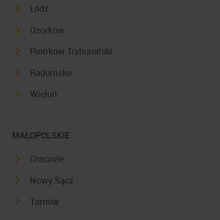
Łódź
Ozorków
Piotrków Trybunalski
Radomsko
Wieluń
MAŁOPOLSKIE
Cracovie
Nowy Sącz
Tarnów