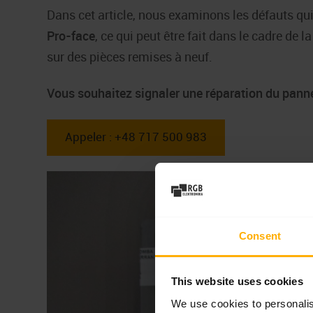
Dans cet article, nous examinons les défauts qui
Pro-face
, ce qui peut être fait dans le cadre de l
sur des pièces remises à neuf.
Vous souhaitez signaler une réparation du pan
Appeler : +48 717 500 983
Consent
This website uses cookies
We use cookies to personalis