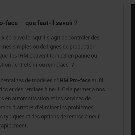
face – que faut-il savoir ?
x éprouvé lorsqu’il s’agit de contrôler des
chines simples ou de lignes de production
que, les IHM peuvent tomber en panne ou
stion : entretenir ou remplacer ?
 centaines de modèles d’
IHM Pro-face
au fil
ics et des remises à neuf. Cela permet à nos
rs en automatisation et les services de
mps d’arrêt et d’éliminer les problèmes
typiques et des options de remise à neuf
 rapidement.