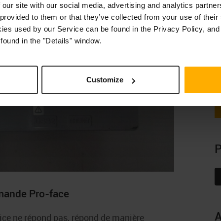
 our site with our social media, advertising and analytics partn
 provided to them or that they’ve collected from your use of their
kies used by our Service can be found in the Privacy Policy, and
found in the "Details" window.
Customize
P
F
mande Pro-face
A
ice ne répond pas, répond de manière