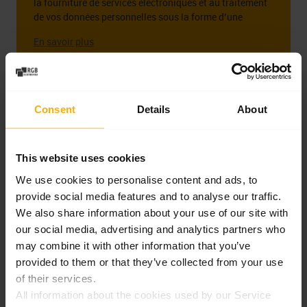
la fourniture de services électroniques et au traitement
de vos données personnelles sous la forme d’une
adresse e-mail à cette fin.
L’administrateur des données personnelles que vous
fournissez est la société RGB Elektronika Sp. z o.o.. zoo.
Sp. k., st. Dlugosza 2-6, 51 – 162 Wrocław. Des
informations complètes sur l’administrateur de vos
S’abonner
Consent
Details
About
données personnelles, ainsi que vos droits liés au
consentement à recevoir la newsletter, y compris le droit
de la retirer à tout moment, peuvent être trouvées dans
Politique de confidentialité
This website uses cookies
Partager
We use cookies to personalise content and ads, to
provide social media features and to analyse our traffic.
Facebook
Linkedin
We also share information about your use of our site with
our social media, advertising and analytics partners who
may combine it with other information that you’ve
provided to them or that they’ve collected from your use
Articles récents
of their services.
All information about the cookies used by our Service