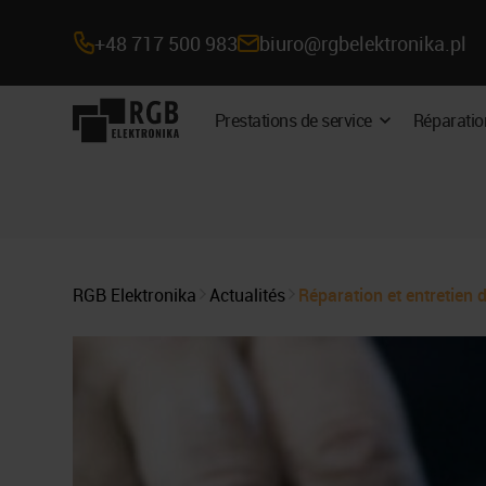
+48 717 500 983
biuro@rgbelektronika.pl
Navigation
Prestations de service
Réparatio
Développer
sur
le
sous-
le
menu
site
RGB Elektronika
Actualités
Réparation et entretie