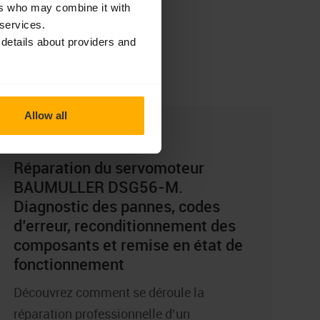
ers who may combine it with
acebook
Linkedin
 services.
 details about providers and
rticles récents
Allow all
ACTUALITÉS
Réparation du servomoteur
BAUMULLER DSG56-M.
Diagnostic des pannes, codes
d’erreur, reconditionnement des
composants et remise en état de
fonctionnement
Découvrez comment se déroule la
réparation professionnelle d’un