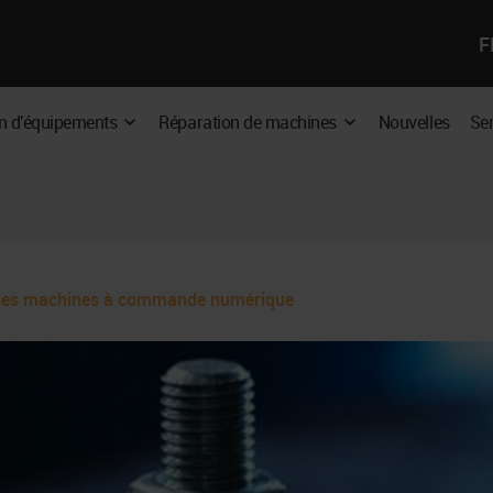
Sé
F
un
P
la
D
n d'équipements
Réparation de machines
Nouvelles
Ser
Expand
Expand
:
E
dropdown
dropdown
I
n des machines à commande numérique