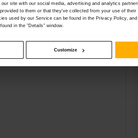
 our site with our social media, advertising and analytics partn
mpagnons nos clients à chaque étape du
F
 provided to them or that they’ve collected from your use of their
ntretien, en passant par les réparations
kies used by our Service can be found in the Privacy Policy, and
found in the "Details" window.
A
savoir plus sur la manière dont nous pouvons
Customize