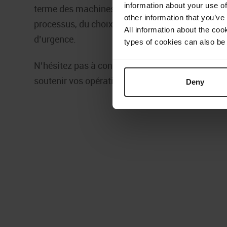
information about your use of
terme des machines remises à neuf. Nous acco
other information that you’ve
processus, du choix de la bonne machine à son e
All information about the coo
d’urgence.
types of cookies can also be 
N’hésitez pas à contacter notre équipe pour en 
soutenir vos opérations commerciales.
Deny