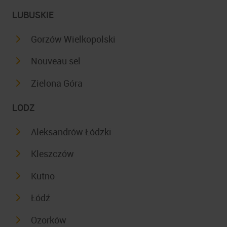
LUBUSKIE
Gorzów Wielkopolski
Nouveau sel
Zielona Góra
LODZ
Aleksandrów Łódzki
Kleszczów
Kutno
Łódź
Ozorków