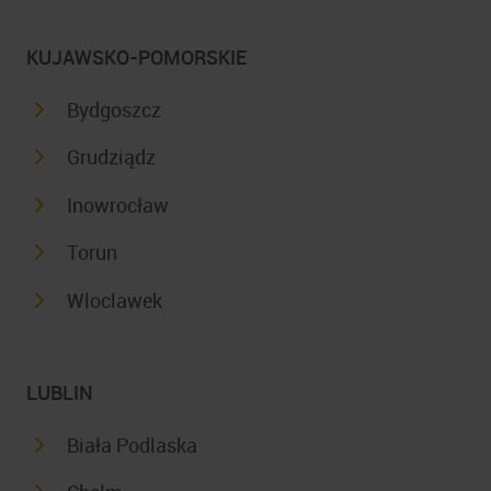
KUJAWSKO-POMORSKIE
Bydgoszcz
Grudziądz
Inowrocław
Torun
Wloclawek
LUBLIN
Biała Podlaska