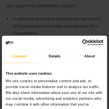
plus souvent les problèmes suivants :
la sélection du moteur uniquement sur la base
de la puissance nominale, sans analyse de la
charge réelle,
pas de mise à jour des paramètres sur
l’onduleur après le remplacement,
Consent
Details
About
l’omission de la qualité de l’énergie et du
contrôle des harmoniques,
l’absence de mesures conformes à l’exécution
This website uses cookies
après la mise en service.
We use cookies to personalise content and ads, to
provide social media features and to analyse our traffic.
Après l’installation, les moteurs électriques IE3,
We also share information about your use of our site with
our social media, advertising and analytics partners who
IE4 ou IE5 doivent faire l’objet d’une vérification du
may combine it with other information that you’ve
courant de fonctionnement, de la température du