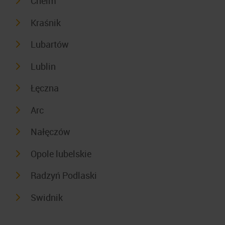
Chelm
Kraśnik
Lubartów
Lublin
Łęczna
Arc
Nałęczów
Opole lubelskie
Radzyń Podlaski
Swidnik