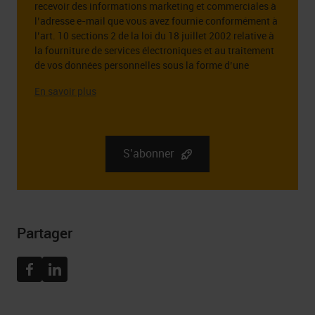
recevoir des informations marketing et commerciales à
*
l’adresse e-mail que vous avez fournie conformément à
l’art. 10 sections 2 de la loi du 18 juillet 2002 relative à
la fourniture de services électroniques et au traitement
de vos données personnelles sous la forme d’une
adresse e-mail à cette fin.
L’administrateur des données personnelles que vous
fournissez est la société RGB Elektronika Sp. z o.o.. zoo.
Sp. k., st. Dlugosza 2-6, 51 – 162 Wrocław. Des
informations complètes sur l’administrateur de vos
S’abonner
données personnelles, ainsi que vos droits liés au
consentement à recevoir la newsletter, y compris le droit
de la retirer à tout moment, peuvent être trouvées dans
Politique de confidentialité
Partager
Facebook
Linkedin