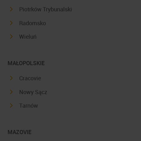
Piotrków Trybunalski
Radomsko
Wieluń
MAŁOPOLSKIE
Cracovie
Nowy Sącz
Tarnów
MAZOVIE