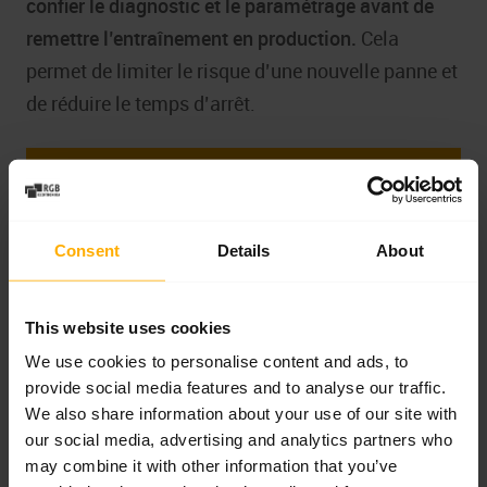
confier le diagnostic et le paramétrage avant de
remettre l’entraînement en production.
Cela
permet de limiter le risque d’une nouvelle panne et
de réduire le temps d’arrêt.
Le variateur Yaskawa signale des erreurs,
ne passe pas l’autotuning ou fonctionne
Consent
Details
About
de manière instable ? Contactez RGB
Elektronika et confiez la vérification de
l’entraînement, la réparation, la
This website uses cookies
régénération ou la restauration des
We use cookies to personalise content and ads, to
paramètres.
provide social media features and to analyse our traffic.
We also share information about your use of our site with
our social media, advertising and analytics partners who
Hotline service :
+48 717 500 983
may combine it with other information that you’ve
E-mail :
biuro@rgbelektronika.pl