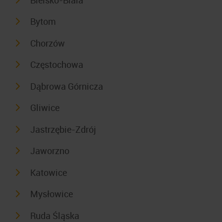
Bytom
Chorzów
Częstochowa
Dąbrowa Górnicza
Gliwice
Jastrzębie-Zdrój
Jaworzno
Katowice
Mysłowice
Ruda Śląska