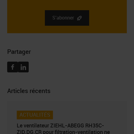
fournissez est la société RGB Elektronika Sp. z o.o.. zoo.
Sp. k., st. Dlugosza 2-6, 51 – 162 Wrocław. Des
informations complètes sur l’administrateur de vos
S’abonner
données personnelles, ainsi que vos droits liés au
consentement à recevoir la newsletter, y compris le droit
de la retirer à tout moment, peuvent être trouvées dans
Politique de confidentialité
Partager
Facebook
Linkedin
Articles récents
ACTUALITÉS
Le ventilateur ZIEHL-ABEGG RH35C-
ZID.DG.CR pour filtration-ventilation ne