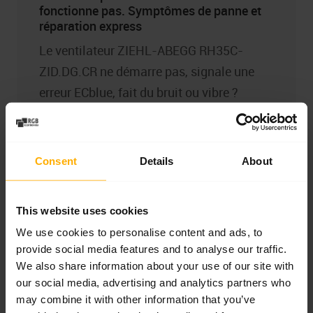
fonctionne pas. Symptômes de panne et
réparation express
Le ventilateur ZIEHL-ABEGG RH35C-
ZID.DG.CR ne démarre pas, signale une
erreur ECblue, fait du bruit ou vibre ?
Découvrez les symptômes de panne les
plus fréquents, la signification des codes
LED et la méthode de diagnostic, et
Consent
Details
About
apprenez quand il est avantageux de
réparer, reconditionner ou remplacer
This website uses cookies
l’appareil.
We use cookies to personalise content and ads, to
En savoir plus
provide social media features and to analyse our traffic.
We also share information about your use of our site with
our social media, advertising and analytics partners who
may combine it with other information that you’ve