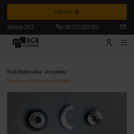
Réparer
Service 24/7
+48 717 500 983
biuro@
Mon
Ouv
compte
la
nav
mob
RGB Elektronika
Actualités
Quelle est l’utilité du résolveur ?