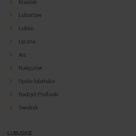
Kraśnik
Lubartów
Lublin
Łęczna
Arc
Nałęczów
Opole lubelskie
Radzyń Podlaski
Swidnik
LUBUSKIE