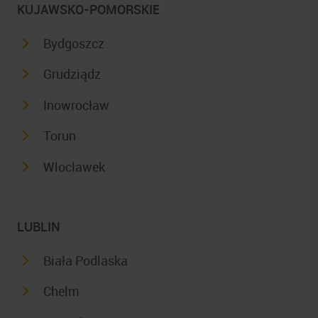
KUJAWSKO-POMORSKIE
Bydgoszcz
Grudziądz
Inowrocław
Torun
Wloclawek
LUBLIN
Biała Podlaska
Chelm