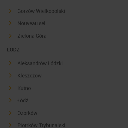
Gorzów Wielkopolski
Nouveau sel
Zielona Góra
LODZ
Aleksandrów Łódzki
Kleszczów
Kutno
Łódź
Ozorków
Piotrków Trybunalski