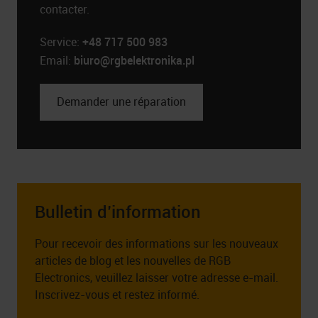
contacter.
Service:
+48 717 500 983
Email:
biuro@rgbelektronika.pl
Demander une réparation
Bulletin d’information
Pour recevoir des informations sur les nouveaux
articles de blog et les nouvelles de RGB
Electronics, veuillez laisser votre adresse e-mail.
Inscrivez-vous et restez informé.