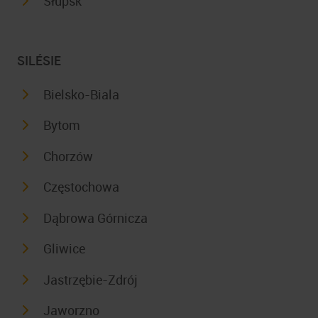
Słupsk
SILÉSIE
Bielsko-Biala
Bytom
Chorzów
Częstochowa
Dąbrowa Górnicza
Gliwice
Jastrzębie-Zdrój
Jaworzno