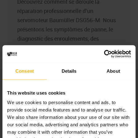
Découvrez comment se déroule la
réparation professionnelle d’un
servomoteur Baumüller DSG56-M. Nous
présentons les symptômes de panne, le
diagnostic des enroulements, des
roulements, du frein, du resolver et du
codeur, l’interprétation des erreurs des
variateurs b maXX ainsi que les tests
Consent
Details
About
confirmant la remise en service du moteur
en toute sécurité.
This website uses cookies
En savoir plus
We use cookies to personalise content and ads, to
provide social media features and to analyse our traffic.
We also share information about your use of our site with
our social media, advertising and analytics partners who
may combine it with other information that you’ve
ACTUALITÉS