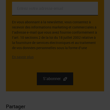
Entrez
votre
adresse
En vous abonnant à la newsletter, vous consentez à
email
recevoir des informations marketing et commerciales à
*
l’adresse e-mail que vous avez fournie conformément à
l’art. 10 sections 2 de la loi du 18 juillet 2002 relative à
la fourniture de services électroniques et au traitement
de vos données personnelles sous la forme d’une
adresse e-mail à cette fin.
L’administrateur des données personnelles que vous
fournissez est la société RGB Elektronika Sp. z o.o.. zoo.
Sp. k., st. Dlugosza 2-6, 51 – 162 Wrocław. Des
informations complètes sur l’administrateur de vos
S’abonner
données personnelles, ainsi que vos droits liés au
consentement à recevoir la newsletter, y compris le droit
de la retirer à tout moment, peuvent être trouvées dans
Politique de confidentialité
Partager