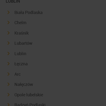
LUBLIN
Biała Podlaska
Chelm
Kraśnik
Lubartów
Lublin
Łęczna
Arc
Nałęczów
Opole lubelskie
Radzyń Podlaski