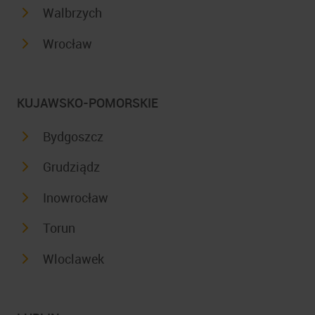
Walbrzych
Wrocław
KUJAWSKO-POMORSKIE
Bydgoszcz
Grudziądz
Inowrocław
Torun
Wloclawek