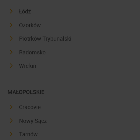
Łódź
Ozorków
Piotrków Trybunalski
Radomsko
Wieluń
MAŁOPOLSKIE
Cracovie
Nowy Sącz
Tarnów