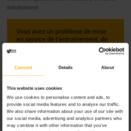
entraînement.
Vous avez un problème de mise
en service de l’entraînement, de
surcharges ou d’erreurs après le
remplacement du variateur ?
Consent
Details
About
Contactez-nous. Nous vous aiderons pour
le diagnostic, l’installation du variateur et
l’évaluation de la nécessité d’une
This website uses cookies
réparation, d’une régénération ou d’une
We use cookies to personalise content and ads, to
modernisation du système.
provide social media features and to analyse our traffic.
We also share information about your use of our site with
our social media, advertising and analytics partners who
Hotline service :
+48 717 500 983
may combine it with other information that you’ve
Email :
biuro@rgbelektronika.pl