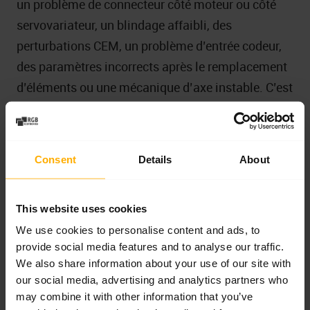
un problème de connecteur côté moteur ou côté
servovariateur, un blindage affaibli, des
perturbations CEM, un problème d’entrée codeur,
des paramètres incorrects après le remplacement
d’éléments ou une mécanique d’axe instable. C’est
pourquoi le diagnostic du servomoteur Rexroth
doit couvrir toute la chaîne de retour.
Consent
Details
About
vérification du câble du codeur et de la
continuité des connexions,
contrôle des connecteurs côté moteur et côté
This website uses cookies
servovariateur,
We use cookies to personalise content and ads, to
provide social media features and to analyse our traffic.
évaluation du blindage et du cheminement des
We also share information about your use of our site with
câbles par rapport aux sources de
our social media, advertising and analytics partners who
perturbations,
may combine it with other information that you’ve