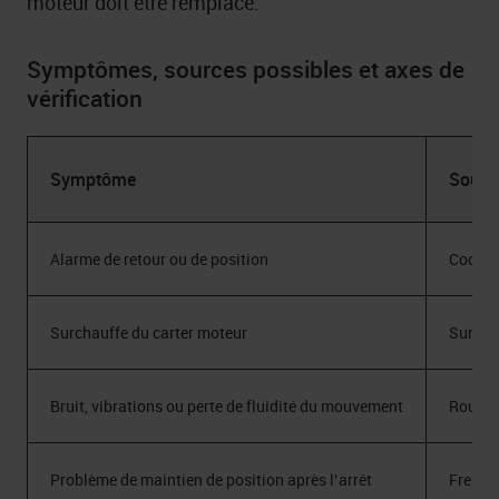
moteur doit être remplacé.
Symptômes, sources possibles et axes de
vérification
Symptôme
Sourc
Alarme de retour ou de position
Codeur,
Surchauffe du carter moteur
Surcha
Bruit, vibrations ou perte de fluidité du mouvement
Roulem
Problème de maintien de position après l’arrêt
Frein d