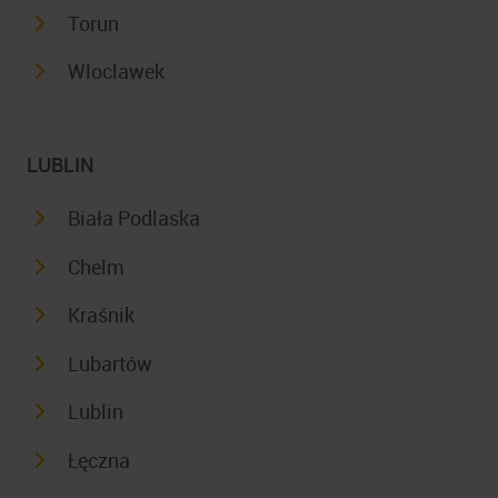
Torun
Wloclawek
LUBLIN
Biała Podlaska
Chelm
Kraśnik
Lubartów
Lublin
Łęczna