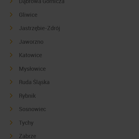
Dąbrowa Górnicza
Gliwice
Jastrzębie-Zdrój
Jaworzno
Katowice
Mysłowice
Ruda Śląska
Rybnik
Sosnowiec
Tychy
Zabrze