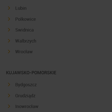
Lubin
Polkowice
Swidnica
Walbrzych
Wrocław
KUJAWSKO-POMORSKIE
Bydgoszcz
Grudziądz
Inowrocław