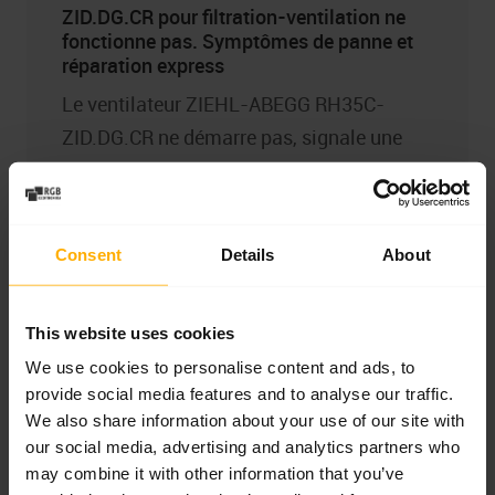
ZID.DG.CR pour filtration-ventilation ne
fonctionne pas. Symptômes de panne et
réparation express
Le ventilateur ZIEHL-ABEGG RH35C-
ZID.DG.CR ne démarre pas, signale une
erreur ECblue, fait du bruit ou vibre ?
Découvrez les symptômes de panne les
plus fréquents, la signification des codes
Consent
Details
About
LED et la méthode de diagnostic, et
apprenez quand il est avantageux de
réparer, reconditionner ou remplacer
This website uses cookies
l’appareil.
We use cookies to personalise content and ads, to
provide social media features and to analyse our traffic.
En savoir plus
We also share information about your use of our site with
our social media, advertising and analytics partners who
may combine it with other information that you’ve