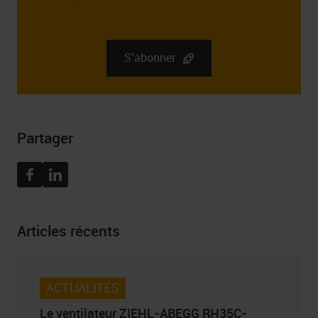
L’administrateur des données personnelles que vous
fournissez est la société RGB Elektronika Sp. z o.o.. zoo.
Sp. k., st. Dlugosza 2-6, 51 – 162 Wrocław. Des
informations complètes sur l’administrateur de vos
S’abonner
données personnelles, ainsi que vos droits liés au
consentement à recevoir la newsletter, y compris le droit
de la retirer à tout moment, peuvent être trouvées dans
Politique de confidentialité
Partager
Facebook
Linkedin
Articles récents
ACTUALITÉS
Le ventilateur ZIEHL-ABEGG RH35C-