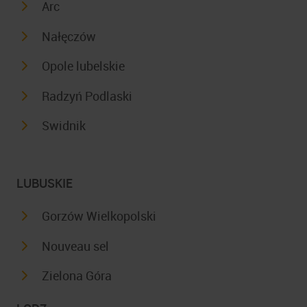
Arc
Nałęczów
Opole lubelskie
Radzyń Podlaski
Swidnik
LUBUSKIE
Gorzów Wielkopolski
Nouveau sel
Zielona Góra