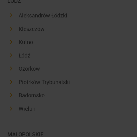
LODZ
Aleksandrów Łódzki
Kleszczów
Kutno
Łódź
Ozorków
Piotrków Trybunalski
Radomsko
Wieluń
MAŁOPOLSKIE