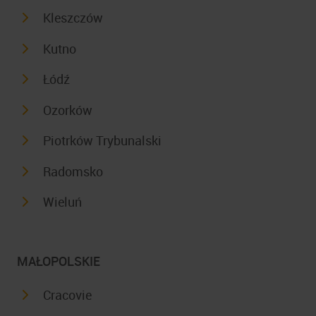
Kleszczów
Kutno
Łódź
Ozorków
Piotrków Trybunalski
Radomsko
Wieluń
MAŁOPOLSKIE
Cracovie