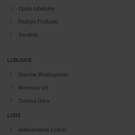
Opole lubelskie
Radzyń Podlaski
Swidnik
LUBUSKIE
Gorzów Wielkopolski
Nouveau sel
Zielona Góra
LODZ
Aleksandrów Łódzki