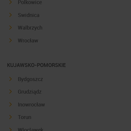
Polkowice
Swidnica
Walbrzych
Wrocław
KUJAWSKO-POMORSKIE
Bydgoszcz
Grudziądz
Inowrocław
Torun
Wloclawek