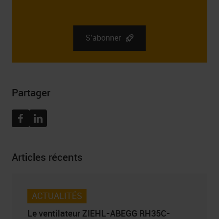
L’administrateur des données personnelles que vous
fournissez est la société RGB Elektronika Sp. z o.o.. zoo.
Sp. k., st. Dlugosza 2-6, 51 – 162 Wrocław. Des
informations complètes sur l’administrateur de vos
S’abonner
données personnelles, ainsi que vos droits liés au
consentement à recevoir la newsletter, y compris le droit
de la retirer à tout moment, peuvent être trouvées dans
Politique de confidentialité
Partager
Facebook
Linkedin
Articles récents
ACTUALITÉS
Le ventilateur ZIEHL-ABEGG RH35C-