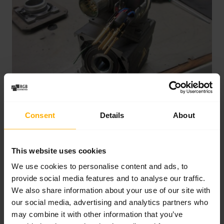
Consent
Details
About
Est-il moins coûteux de réparer un
contrôleur de moteur que de le mettre à
niveau ?
This website uses cookies
We use cookies to personalise content and ads, to
Dans la grande majorité des cas, oui. Si le
provide social media features and to analyse our traffic.
dommage concerne la section de puissance ou
We also share information about your use of our site with
our social media, advertising and analytics partners who
d’alimentation et que la conception de la machine
may combine it with other information that you’ve
n’est pas obsolète, la réparation réduit les coûts et