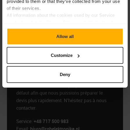
provided to them or that they’ve collected from your use
of their services.
Appeler : +48 717 500 983
All information about the cookies used by our Service
can be found in the Privacy Policy, and details about
providers and types of cookies can also be found in the
"Details" window.
Allow all
Confiez-nous la réparation
Customize
Pour commander une réparation, veuillez
remplir le formulaire en ligne « Devis de
Deny
réparation ». Dans la description, veuillez
fournir autant de détails que possible sur le
défaut afin que nous puissions préparer le
devis plus rapidement. N’hésitez pas à nous
contacter.
Service:
+48 717 500 983
Email:
biuro@rgbelektronika.pl