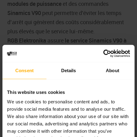
modules de puissance
et des commandes
Sinamics V90
peut permettre d’éviter les temps
d’arrêt qui génèrent des coûts considérablement
plus élevés que le service lui-même.
RGB Elektronika
assure
le service Sinamics V90 à
Wrocław
depuis de nombreuses années, ainsi que
par correspondance dans toute la Pologne et l’UE.
La grande efficacité des réparations, nos propres
Consent
Details
About
installations d’essai et la possibilité de paramétrer
l’équipement font que les clients industriels sont
This website uses cookies
heureux de revenir avec d’autres commandes.
We use cookies to personalise content and ads, to
provide social media features and to analyse our traffic.
Soumettez votre demande de réparation
Siemens
We also share information about your use of our site with
Sinamics V90
au service RGB en utilisant le
our social media, advertising and analytics partners who
formulaire ->
report a repair
may combine it with other information that you’ve