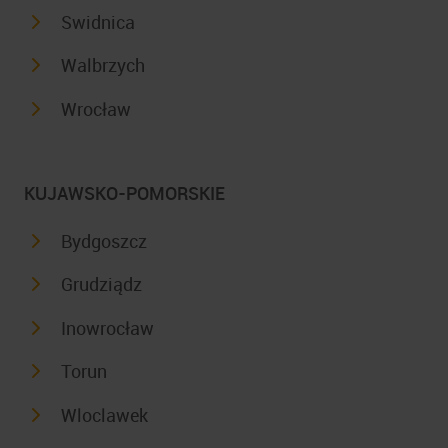
Swidnica
Walbrzych
Wrocław
KUJAWSKO-POMORSKIE
Bydgoszcz
Grudziądz
Inowrocław
Torun
Wloclawek