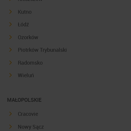
Kutno
Łódź
Ozorków
Piotrków Trybunalski
Radomsko
Wieluń
MAŁOPOLSKIE
Cracovie
Nowy Sącz