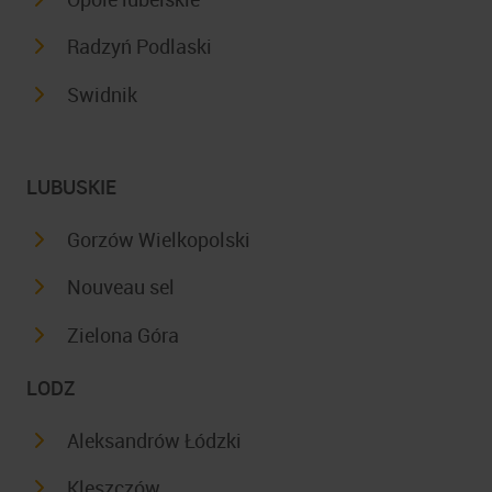
Radzyń Podlaski
Swidnik
LUBUSKIE
Gorzów Wielkopolski
Nouveau sel
Zielona Góra
LODZ
Aleksandrów Łódzki
Kleszczów