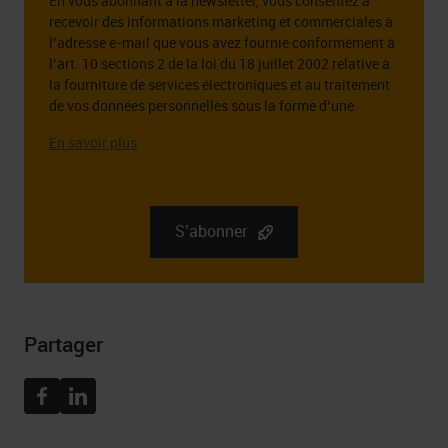
En vous abonnant à la newsletter, vous consentez à
email
recevoir des informations marketing et commerciales à
*
l’adresse e-mail que vous avez fournie conformément à
l’art. 10 sections 2 de la loi du 18 juillet 2002 relative à
la fourniture de services électroniques et au traitement
de vos données personnelles sous la forme d’une
adresse e-mail à cette fin.
L’administrateur des données personnelles que vous
fournissez est la société RGB Elektronika Sp. z o.o.. zoo.
Sp. k., st. Dlugosza 2-6, 51 – 162 Wrocław. Des
informations complètes sur l’administrateur de vos
S’abonner
données personnelles, ainsi que vos droits liés au
consentement à recevoir la newsletter, y compris le droit
de la retirer à tout moment, peuvent être trouvées dans
Politique de confidentialité
Partager
Facebook
Linkedin