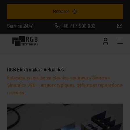
Réparer
Service 24/7
+48 717 500 983
biuro@
Mon
Ouv
compte
la
nav
mob
RGB Elektronika
Actualités
Entretien et remise en état des variateurs Siemens
Sinamics V90 – erreurs typiques, défauts et réparations
réussies