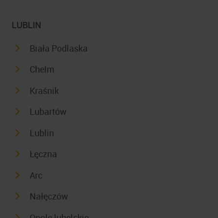
LUBLIN
Biała Podlaska
Chelm
Kraśnik
Lubartów
Lublin
Łęczna
Arc
Nałęczów
Opole lubelskie