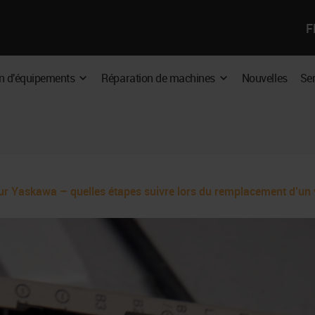
Sé
F
un
P
la
D
n d'équipements
Réparation de machines
Nouvelles
Ser
Expand
Expand
:
E
dropdown
dropdown
I
r Yaskawa – quelles étapes suivre lors du remplacement d’un 