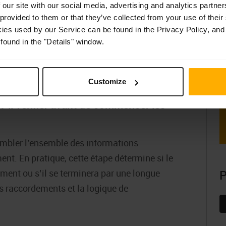
 our site with our social media, advertising and analytics partn
 provided to them or that they’ve collected from your use of their
kies used by our Service can be found in the Privacy Policy, and
found in the "Details" window.
 variateur Yaskawa afin que le
as la production ?
Customize
-il vérifier avant de commencer les
embler l’ensemble des informations
nt. En pratique, cette étape détermine si le
ment ou s’il se terminera par une longue
P
es raccordements et la logique de
F