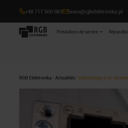
+48 717 500 983
biuro@rgbelektronika.pl
Navigation
Prestations de service
Réparatio
Développer
sur
le
sous-
le
menu
site
RGB Elektronika
Actualités
Démontage d’un variateu