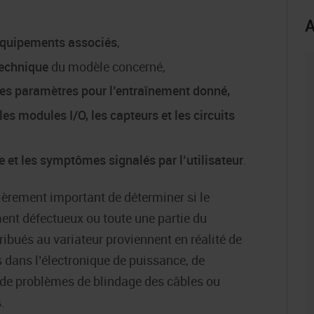
A
 équipements associés
,
technique
du modèle concerné,
des paramètres
pour l’entraînement donné,
les modules I/O, les capteurs et les circuits
e et les symptômes signalés par l’utilisateur
.
lièrement important de déterminer si le
nt défectueux ou toute une partie du
ibués au variateur proviennent en réalité de
ans l’électronique de puissance, de
 de problèmes de blindage des câbles ou
.