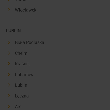
Wloclawek
LUBLIN
Biała Podlaska
Chelm
Kraśnik
Lubartów
Lublin
Łęczna
Arc