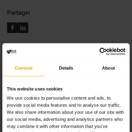
Politique de confidentialité
Partager
Facebook
Linkedin
Articles récents
Consent
Details
About
ACTUALITÉS
Le ventilateur ZIEHL-ABEGG RH35C-
This website uses cookies
ZID.DG.CR pour filtration-ventilation ne
fonctionne pas. Symptômes de panne et
We use cookies to personalise content and ads, to
réparation express
provide social media features and to analyse our traffic.
We also share information about your use of our site with
Le ventilateur ZIEHL-ABEGG RH35C-
our social media, advertising and analytics partners who
ZID.DG.CR ne démarre pas, signale une
may combine it with other information that you’ve