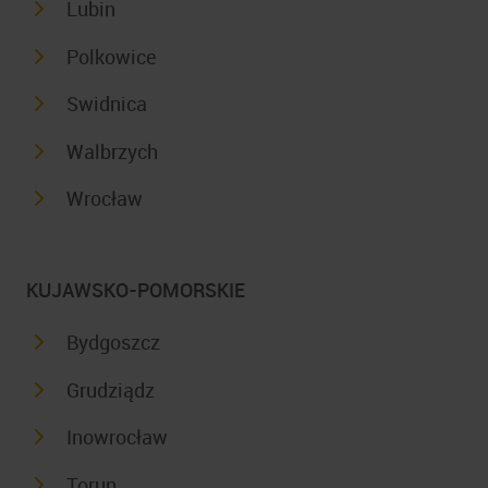
Lubin
Polkowice
Swidnica
Walbrzych
Wrocław
KUJAWSKO-POMORSKIE
Bydgoszcz
Grudziądz
Inowrocław
Torun