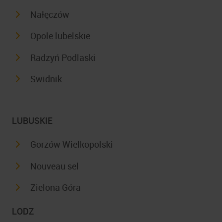
Nałęczów
Opole lubelskie
Radzyń Podlaski
Swidnik
LUBUSKIE
Gorzów Wielkopolski
Nouveau sel
Zielona Góra
LODZ