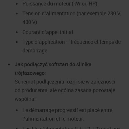
Puissance du moteur (kW ou HP)
Tension d’alimentation (par exemple 230 V,
400 V)
Courant d’appel initial
Type d’application – fréquence et temps de
démarrage
Jak podłączyć softstart do silnika
trójfazowego
:
Schemat podłączenia różni się w zależności
od producenta, ale ogólna zasada pozostaje
wspólna:
Le démarrage progressif est placé entre
l’alimentation et le moteur.
Les fils d’alimentation (L1, L2, L3) vont aux