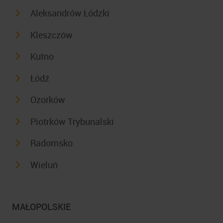
Aleksandrów Łódzki
Kleszczów
Kutno
Łódź
Ozorków
Piotrków Trybunalski
Radomsko
Wieluń
MAŁOPOLSKIE