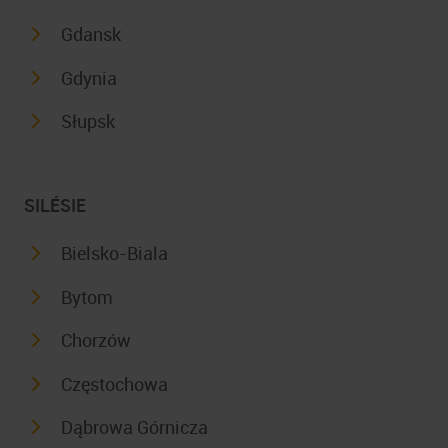
Gdansk
Gdynia
Słupsk
SILÉSIE
Bielsko-Biala
Bytom
Chorzów
Częstochowa
Dąbrowa Górnicza