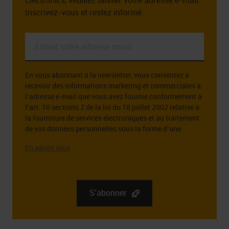
Electronics, veuillez laisser votre adresse e-mail.
Inscrivez-vous et restez informé.
Entrez
votre
adresse
En vous abonnant à la newsletter, vous consentez à
email
recevoir des informations marketing et commerciales à
*
l’adresse e-mail que vous avez fournie conformément à
l’art. 10 sections 2 de la loi du 18 juillet 2002 relative à
la fourniture de services électroniques et au traitement
de vos données personnelles sous la forme d’une
adresse e-mail à cette fin.
L’administrateur des données personnelles que vous
fournissez est la société RGB Elektronika Sp. z o.o.. zoo.
Sp. k., st. Dlugosza 2-6, 51 – 162 Wrocław. Des
informations complètes sur l’administrateur de vos
S’abonner
données personnelles, ainsi que vos droits liés au
consentement à recevoir la newsletter, y compris le droit
de la retirer à tout moment, peuvent être trouvées dans