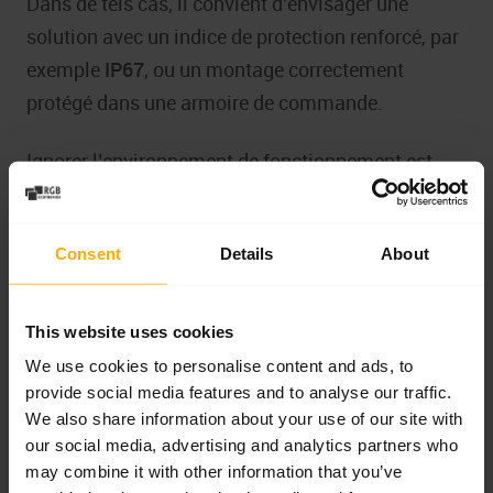
Dans de tels cas, il convient d’envisager une
solution avec un indice de protection renforcé, par
exemple
IP67
, ou un montage correctement
protégé dans une armoire de commande.
Ignorer l’environnement de fonctionnement est
une cause fréquente d’usure accélérée de
l’électronique de commande, des modules de
Consent
Details
About
puissance, des borniers et des systèmes de
refroidissement. Le problème n’est alors pas le
choix du variateur en lui-même, mais le fait que
This website uses cookies
l’appareil fonctionne dans des conditions pour
We use cookies to personalise content and ads, to
lesquelles il n’a pas été préparé.
provide social media features and to analyse our traffic.
We also share information about your use of our site with
our social media, advertising and analytics partners who
Appelez : +48 717 500 983
may combine it with other information that you’ve