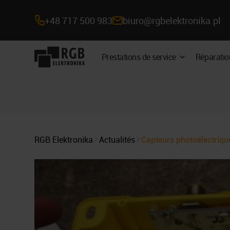
+48 717 500 983
biuro@rgbelektronika.pl
Navigation
Prestations de service
Réparatio
Développer
sur
le
sous-
le
menu
site
RGB Elektronika
Actualités
Capteurs photoélectrique