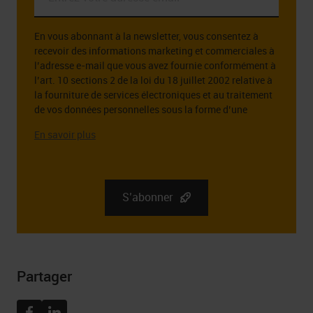
votre
adresse
En vous abonnant à la newsletter, vous consentez à
email
recevoir des informations marketing et commerciales à
*
l’adresse e-mail que vous avez fournie conformément à
l’art. 10 sections 2 de la loi du 18 juillet 2002 relative à
la fourniture de services électroniques et au traitement
de vos données personnelles sous la forme d’une
adresse e-mail à cette fin.
L’administrateur des données personnelles que vous
fournissez est la société RGB Elektronika Sp. z o.o.. zoo.
Sp. k., st. Dlugosza 2-6, 51 – 162 Wrocław. Des
informations complètes sur l’administrateur de vos
S’abonner
données personnelles, ainsi que vos droits liés au
consentement à recevoir la newsletter, y compris le droit
de la retirer à tout moment, peuvent être trouvées dans
Politique de confidentialité
Partager
Facebook
Linkedin