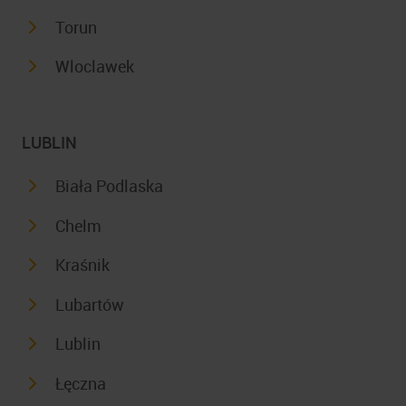
Torun
Wloclawek
LUBLIN
Biała Podlaska
Chelm
Kraśnik
Lubartów
Lublin
Łęczna