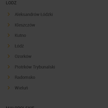
LODZ
Aleksandrów Łódzki
Kleszczów
Kutno
Łódź
Ozorków
Piotrków Trybunalski
Radomsko
Wieluń
MAŁOPOLSKIE