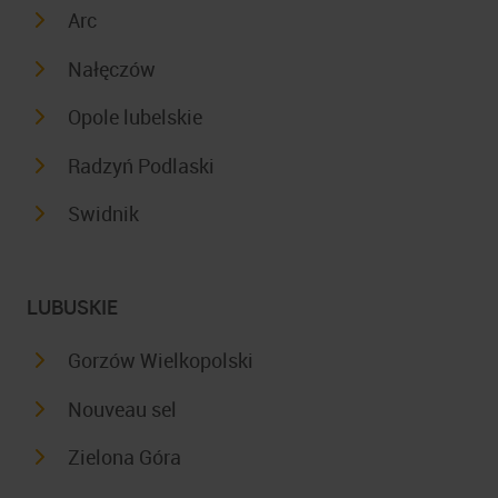
Arc
Nałęczów
Opole lubelskie
Radzyń Podlaski
Swidnik
LUBUSKIE
Gorzów Wielkopolski
Nouveau sel
Zielona Góra