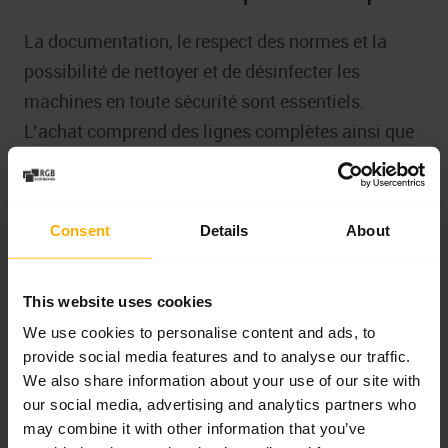
La documentation, le respect des normes et la
possibilité de nettoyer et de désinfecter les
machines en toute sécurité sont essentiels.
L’achat comprend des lignes complètes ainsi que
des modules d’automatisation individuels.
Consent
Details
About
Signalez l’appareil pour
réparation et nous vous le
renverrons en parfait état de
This website uses cookies
marche.
We use cookies to personalise content and ads, to
provide social media features and to analyse our traffic.
Pour soumettre votre appareil à la
We also share information about your use of our site with
réparation, veuillez remplir le formulaire
our social media, advertising and analytics partners who
may combine it with other information that you’ve
“Devis de réparation”. Une description