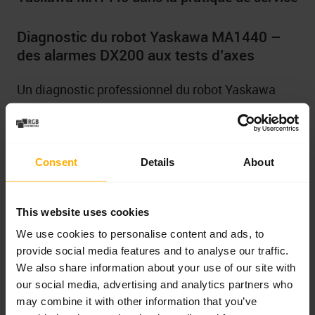
Diagnostic du robot Yaskawa MA1440 –
des alarmes DX200 aux tests d’axes
Un diagnostic professionnel du robot Yaskawa
MA1440 doit se dérouler par étapes. Il faut d’abord
recueillir les informations sur le moment
d’apparition de la panne, les dernières
Consent
Details
About
interventions de maintenance, les collisions, le
remplacement des batteries, les modifications de
This website uses cookies
programme, les alarmes du contrôleur DX200 et
We use cookies to personalise content and ads, to
les symptômes visibles pour l’opérateur. Ensuite, il
provide social media features and to analyse our traffic.
faut passer aux mesures, au contrôle mécanique
We also share information about your use of our site with
et aux tests fonctionnels.
our social media, advertising and analytics partners who
may combine it with other information that you’ve