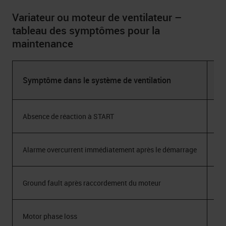
Variateur ou moteur de ventilateur –
tableau des symptômes pour la
maintenance
Symptôme dans le système de ventilation
Ca
Absence de réaction à START
Va
Alarme overcurrent immédiatement après le démarrage
Mo
Ground fault après raccordement du moteur
Dé
Motor phase loss
Câ