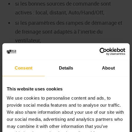
si les bonnes sources de commande sont
actives : local, distant, Auto/Hand/Off,
si les paramètres des rampes de démarrage et
de freinage sont adaptés à l’inertie du
ventilateur,
si le mode de commande V/f ou vector
correspond au type de moteur et à
l’application,
Consent
Details
About
si les données moteur saisies dans le variateur
sont conformes à la plaque signalétique,
This website uses cookies
si les contacteurs de by-pass, protections et
We use cookies to personalise content and ads, to
provide social media features and to analyse our traffic.
verrouillages de sécurité fonctionnent
We also share information about your use of our site with
correctement.
our social media, advertising and analytics partners who
may combine it with other information that you’ve