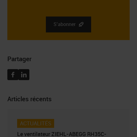
L’administrateur des données personnelles que vous
fournissez est la société RGB Elektronika Sp. z o.o.. zoo.
Sp. k., st. Dlugosza 2-6, 51 – 162 Wrocław. Des
informations complètes sur l’administrateur de vos
S’abonner
données personnelles, ainsi que vos droits liés au
consentement à recevoir la newsletter, y compris le droit
de la retirer à tout moment, peuvent être trouvées dans
Politique de confidentialité
Partager
Facebook
Linkedin
Articles récents
ACTUALITÉS
Le ventilateur ZIEHL-ABEGG RH35C-