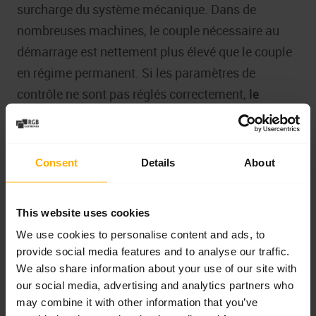
surcharge du système mécanique. Dans de
nombreuses machines, le couple nécessaire au
démarrage est nettement plus élevé que le couple
en régime permanent. Si les paramètres de
contrôle ne sont pas réglés correctement,
le
variateur FAS4000
peut détecter une surcharge et
arrêter le variateur.
Consent
Details
About
Dans de telles situations, il convient de vérifier
l’état des boîtes de vitesses, des roulements et des
This website uses cookies
composants de la transmission. Les composants
mécaniques usés ou endommagés augmentent la
We use cookies to personalise content and ads, to
provide social media features and to analyse our traffic.
résistance au mouvement et le couple nécessaire
We also share information about your use of our site with
au démarrage de la machine.
our social media, advertising and analytics partners who
may combine it with other information that you’ve