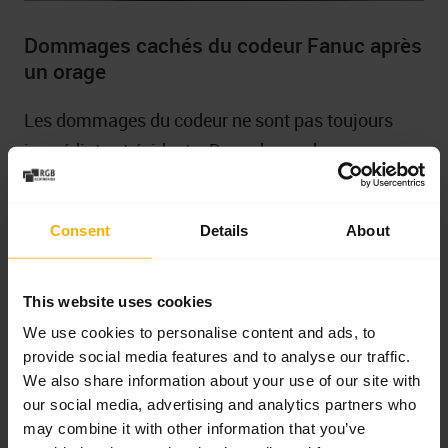
Dommages cachés du codeur Fanuc après
un orage
Les dommages du codeur ne sont pas toujours
immédiats et évidents. Dans de nombreux cas,
l’électronique du Pulsecoder subit une dégradation
partielle. L’entraînement peut démarrer
Consent
Details
About
correctement à froid, tandis que le problème
n’apparaît qu’après l’échauffement de la machine,
l’augmentation de la charge ou un fonctionnement
This website uses cookies
prolongé en cycle automatique.
We use cookies to personalise content and ads, to
provide social media features and to analyse our traffic.
Les symptômes cachés d’un codeur Fanuc
We also share information about your use of our site with
our social media, advertising and analytics partners who
endommagé comprennent notamment la dérive
may combine it with other information that you’ve
thermique, des erreurs de communication