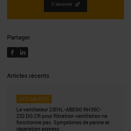
informations complètes sur l’administrateur de vos
S’abonner
données personnelles, ainsi que vos droits liés au
consentement à recevoir la newsletter, y compris le droit
de la retirer à tout moment, peuvent être trouvées dans
Politique de confidentialité
Partager
Facebook
Linkedin
Articles récents
ACTUALITÉS
Le ventilateur ZIEHL-ABEGG RH35C-
ZID.DG.CR pour filtration-ventilation ne
fonctionne pas. Symptômes de panne et
réparation express