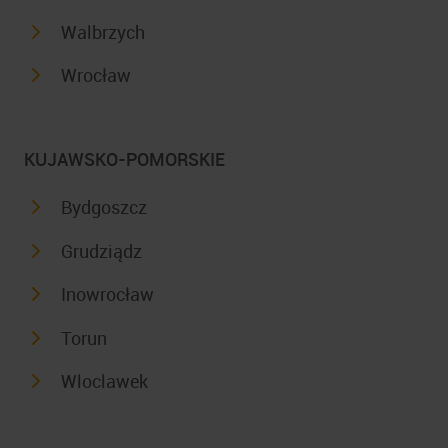
Walbrzych
Wrocław
KUJAWSKO-POMORSKIE
Bydgoszcz
Grudziądz
Inowrocław
Torun
Wloclawek