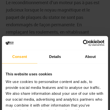
Le reconditionnement d’un moteur pas à pas est
judicieux lorsque le noyau magnétique et le
paquet de plaques du stator ne sont pas
endommagés de façon permanente. En
remplaçant les roulements, en rétablissant
l’isolation des enroulements ou en réparant
l’arbre, il est possible de rétablir des performances
proches des spécifications d’usine à un coût
Consent
Details
About
inférieur à celui de l’achat d’une unité neuve.
La décision de procéder à une remise à neuf doit
This website uses cookies
tenir compte du coût de l’immobilisation de la
We use cookies to personalise content and ads, to
provide social media features and to analyse our traffic.
ligne, de la disponibilité des pièces de rechange et
We also share information about your use of our site with
du degré d’intégration dans l’infrastructure
our social media, advertising and analytics partners who
existante. Dans de nombreuses installations
may combine it with other information that you’ve