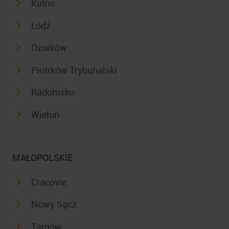
Kutno
Łódź
Ozorków
Piotrków Trybunalski
Radomsko
Wieluń
MAŁOPOLSKIE
Cracovie
Nowy Sącz
Tarnów