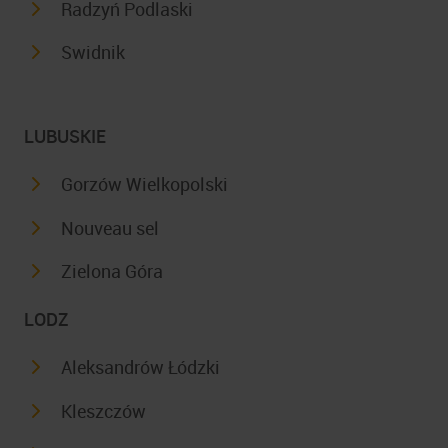
Radzyń Podlaski
Swidnik
LUBUSKIE
Gorzów Wielkopolski
Nouveau sel
Zielona Góra
LODZ
Aleksandrów Łódzki
Kleszczów