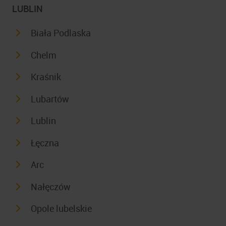
LUBLIN
Biała Podlaska
Chelm
Kraśnik
Lubartów
Lublin
Łęczna
Arc
Nałęczów
Opole lubelskie