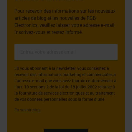
Pour recevoir des informations sur les nouveaux
articles de blog et les nouvelles de RGB
Electronics, veuillez laisser votre adresse e-mail.
Inscrivez-vous et restez informé.
Entrez
votre
adresse
En vous abonnant à la newsletter, vous consentez à
email
recevoir des informations marketing et commerciales à
*
l’adresse e-mail que vous avez fournie conformément à
l’art. 10 sections 2 de la loi du 18 juillet 2002 relative à
la fourniture de services électroniques et au traitement
de vos données personnelles sous la forme d’une
adresse e-mail à cette fin.
L’administrateur des données personnelles que vous
fournissez est la société RGB Elektronika Sp. z o.o.. zoo.
Sp. k., st. Dlugosza 2-6, 51 – 162 Wrocław. Des