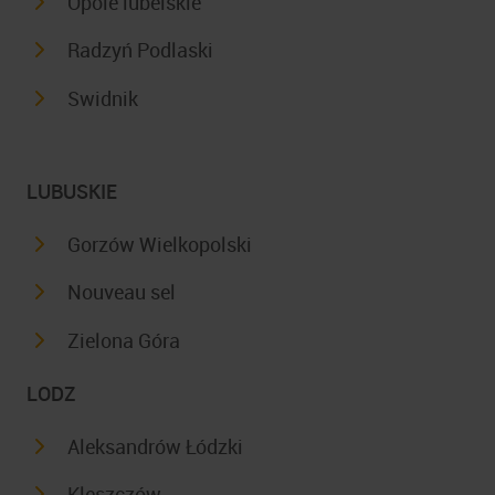
Opole lubelskie
Radzyń Podlaski
Swidnik
LUBUSKIE
Gorzów Wielkopolski
Nouveau sel
Zielona Góra
LODZ
Aleksandrów Łódzki
Kleszczów