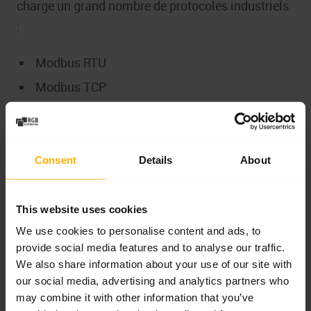
charge un grand nombre de protocoles industriels
:
Modbus RTU
Modbus TCP
CANopen
EtherCAT
POWERLINK
Consent
Details
About
PROFINET
PROFIBUS
This website uses cookies
We use cookies to personalise content and ads, to
Le convertisseur de fréquence Lenze i550
peut
provide social media features and to analyse our traffic.
ainsi être facilement intégré dans les systèmes de
We also share information about your use of our site with
our social media, advertising and analytics partners who
commande modernes et anciens.
may combine it with other information that you’ve