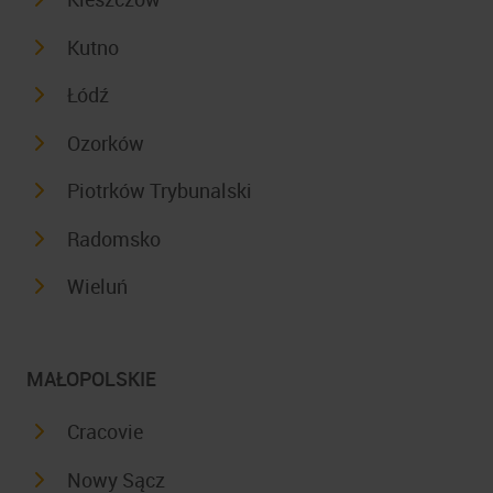
Kutno
Łódź
Ozorków
Piotrków Trybunalski
Radomsko
Wieluń
MAŁOPOLSKIE
Cracovie
Nowy Sącz