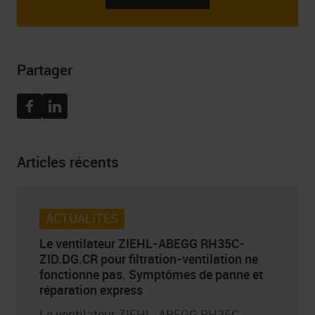
données personnelles, ainsi que vos droits liés au
consentement à recevoir la newsletter, y compris le droit
de la retirer à tout moment, peuvent être trouvées dans
Politique de confidentialité
Partager
Facebook
Linkedin
Articles récents
ACTUALITÉS
Le ventilateur ZIEHL-ABEGG RH35C-
ZID.DG.CR pour filtration-ventilation ne
fonctionne pas. Symptômes de panne et
réparation express
Le ventilateur ZIEHL-ABEGG RH35C-