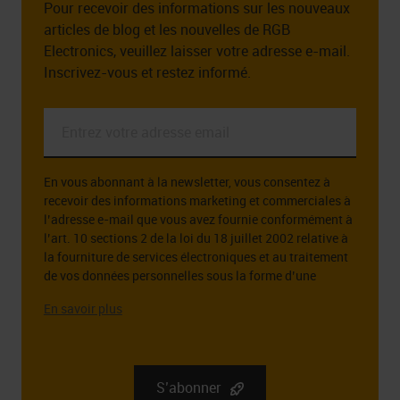
Pour recevoir des informations sur les nouveaux
articles de blog et les nouvelles de RGB
Electronics, veuillez laisser votre adresse e-mail.
Inscrivez-vous et restez informé.
Entrez
votre
adresse
En vous abonnant à la newsletter, vous consentez à
email
recevoir des informations marketing et commerciales à
*
l’adresse e-mail que vous avez fournie conformément à
l’art. 10 sections 2 de la loi du 18 juillet 2002 relative à
la fourniture de services électroniques et au traitement
de vos données personnelles sous la forme d’une
adresse e-mail à cette fin.
L’administrateur des données personnelles que vous
fournissez est la société RGB Elektronika Sp. z o.o.. zoo.
Sp. k., st. Dlugosza 2-6, 51 – 162 Wrocław. Des
informations complètes sur l’administrateur de vos
S’abonner