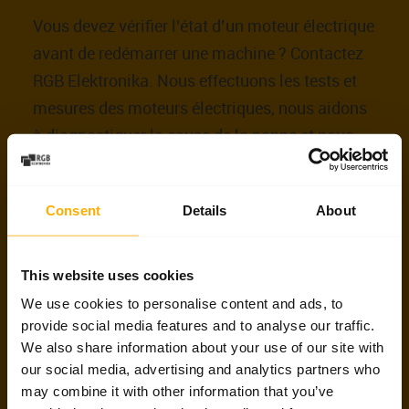
Vous devez vérifier l’état d’un moteur électrique
avant de redémarrer une machine ? Contactez
RGB Elektronika. Nous effectuons les tests et
mesures des moteurs électriques, nous aidons
à diagnostiquer la cause de la panne et nous
indiquons les prochaines actions de service
avant que le problème n’entraîne un arrêt de
Consent
Details
About
production coûteux.
Hotline service :
+48 717 500 983
This website uses cookies
Email :
biuro@rgbelektronika.pl
We use cookies to personalise content and ads, to
Email boutique :
biuro@sklep.rgbelektronika.pl
provide social media features and to analyse our traffic.
We also share information about your use of our site with
our social media, advertising and analytics partners who
Demander une réparation
may combine it with other information that you’ve